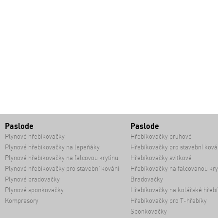
Paslode
Paslode
Plynové hřebíkovačky
Hřebíkovačky pruhové
Plynové hřebíkovačky na lepeňáky
Hřebíkovačky pro stavební ková
Plynové hřebíkovačky na falcovou krytinu
Hřebíkovačky svitkové
Plynové hřebíkovačky pro stavební kování
Hřebíkovačky na falcovanou kry
Plynové bradovačky
Bradovačky
Plynové sponkovačky
Hřebíkovačky na kolářské hřebí
Kompresory
Hřebíkovačky pro T-hřebíky
Sponkovačky