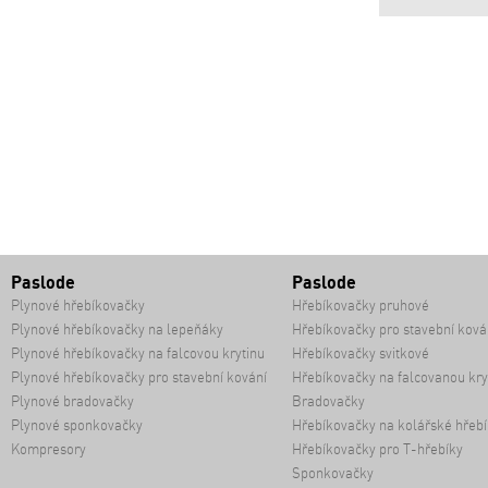
Paslode
Paslode
Plynové hřebíkovačky
Hřebíkovačky pruhové
Plynové hřebíkovačky na lepeňáky
Hřebíkovačky pro stavební ková
Plynové hřebíkovačky na falcovou krytinu
Hřebíkovačky svitkové
Plynové hřebíkovačky pro stavební kování
Hřebíkovačky na falcovanou kry
Plynové bradovačky
Bradovačky
Plynové sponkovačky
Hřebíkovačky na kolářské hřebí
Kompresory
Hřebíkovačky pro T-hřebíky
Sponkovačky