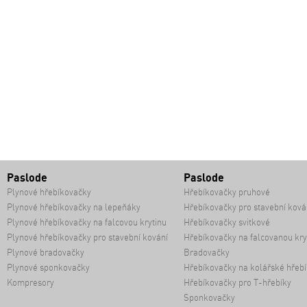
Paslode
Paslode
Plynové hřebíkovačky
Hřebíkovačky pruhové
Plynové hřebíkovačky na lepeňáky
Hřebíkovačky pro stavební ková
Plynové hřebíkovačky na falcovou krytinu
Hřebíkovačky svitkové
Plynové hřebíkovačky pro stavební kování
Hřebíkovačky na falcovanou kry
Plynové bradovačky
Bradovačky
Plynové sponkovačky
Hřebíkovačky na kolářské hřebí
Kompresory
Hřebíkovačky pro T-hřebíky
Sponkovačky