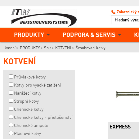
Zákaznický 
PRODUKTY
PODPORA & SERVIS
K
Úvodní
PRODUKTY
Spit
KOTVENÍ
Šroubovací kotvy
KOTVENÍ
Průvlakové kotvy
Kotvy pro vysoké zatížení
Narážecí kotvy
Stropní kotvy
Chemické kotvy
Chemické kotvy - příslušenství
Chemické ampule
EXPRESS
Plastové kotvy