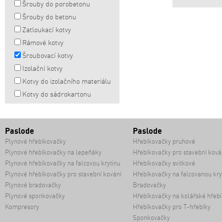
Šrouby do porobetonu
Šrouby do betonu
Zatloukací kotvy
Rámové kotvy
Šroubovací kotvy
Izolační kotvy
Kotvy do izolačního materiálu
Kotvy do sádrokartonu
Paslode
Paslode
Plynové hřebíkovačky
Hřebíkovačky pruhové
Plynové hřebíkovačky na lepeňáky
Hřebíkovačky pro stavební ková
Plynové hřebíkovačky na falcovou krytinu
Hřebíkovačky svitkové
Plynové hřebíkovačky pro stavební kování
Hřebíkovačky na falcovanou kry
Plynové bradovačky
Bradovačky
Plynové sponkovačky
Hřebíkovačky na kolářské hřebí
Kompresory
Hřebíkovačky pro T-hřebíky
Sponkovačky