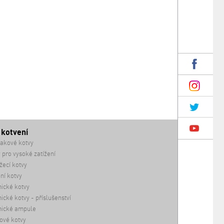
 kotvení
akové kotvy
 pro vysoké zatížení
ecí kotvy
ní kotvy
ické kotvy
cké kotvy - příslušenství
ické ampule
ové kotvy