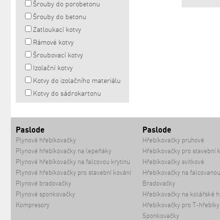
Šrouby do porobetonu
Šrouby do betonu
Zatloukací kotvy
Rámové kotvy
Šroubovací kotvy
Izolační kotvy
Kotvy do izolačního materiálu
Kotvy do sádrokartonu
Paslode
Paslode
Plynové hřebíkovačky
Hřebíkovačky pruhové
Plynové hřebíkovačky na lepeňáky
Hřebíkovačky pro stavební 
Plynové hřebíkovačky na falcovou krytinu
Hřebíkovačky svitkové
Plynové hřebíkovačky pro stavební kování
Hřebíkovačky na falcovanou
Plynové bradovačky
Bradovačky
Plynové sponkovačky
Hřebíkovačky na kolářské h
Kompresory
Hřebíkovačky pro T-hřebíky
Sponkovačky