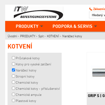
Zákaznic
PRODUKTY
PODPORA & SERVIS
Úvodní
PRODUKTY
Spit
KOTVENÍ
Narážecí kotvy
KOTVENÍ
Průvlakové kotvy
Kotvy pro vysoké zatížení
Narážecí kotvy
Stropní kotvy
Chemické kotvy
Chemické kotvy - příslušenství
Chemické ampule
GRIP S | 
Plastové kotvy