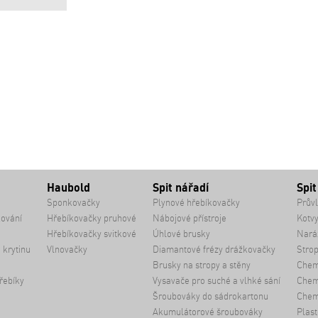
Haubold
Spit nářadí
Spit
Sponkovačky
Plynové hřebíkovačky
Průvl
kování
Hřebíkovačky pruhové
Nábojové přístroje
Kotvy
Hřebíkovačky svitkové
Úhlové brusky
Naráž
 krytinu
Vlnovačky
Diamantové frézy drážkovačky
Strop
Brusky na stropy a stěny
Chem
řebíky
Vysavače pro suché a vlhké sání
Chemi
Šroubováky do sádrokartonu
Chem
Akumulátorové šroubováky
Plast