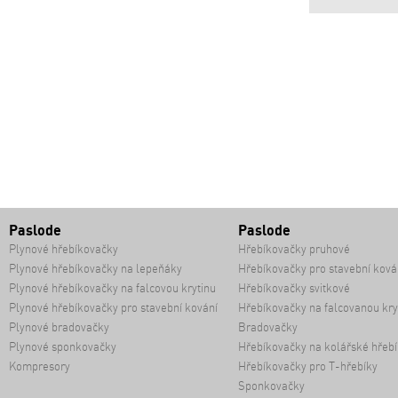
Paslode
Paslode
Plynové hřebíkovačky
Hřebíkovačky pruhové
Plynové hřebíkovačky na lepeňáky
Hřebíkovačky pro stavební ková
Plynové hřebíkovačky na falcovou krytinu
Hřebíkovačky svitkové
Plynové hřebíkovačky pro stavební kování
Hřebíkovačky na falcovanou kry
Plynové bradovačky
Bradovačky
Plynové sponkovačky
Hřebíkovačky na kolářské hřebí
Kompresory
Hřebíkovačky pro T-hřebíky
Sponkovačky