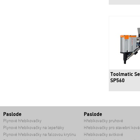
Toolmatic Se
SP560
Paslode
Paslode
Plynové hřebíkovačky
Hřebíkovačky pruhové
Plynové hřebíkovačky na lepeňáky
Hřebíkovačky pro stavební ková
Plynové hřebíkovačky na falcovou krytinu
Hřebíkovačky svitkové