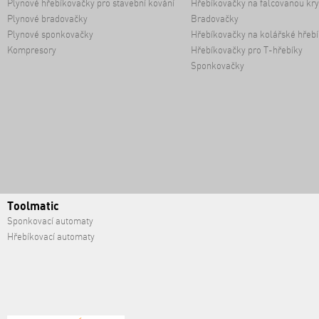
Plynové hřebíkovačky pro stavební kování
Hřebíkovačky na falcovanou kry
Plynové bradovačky
Bradovačky
Plynové sponkovačky
Hřebíkovačky na kolářské hřebí
Kompresory
Hřebíkovačky pro T-hřebíky
Sponkovačky
Toolmatic
Sponkovací automaty
Hřebíkovací automaty