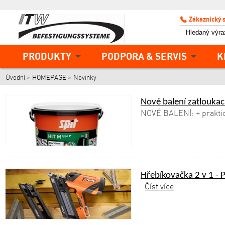
Zákaznický 
PRODUKTY
PODPORA & SERVIS
K
Úvodní
HOMEPAGE
Novinky
Nové balení zatloukac
NOVÉ BALENÍ: + praktic
Hřebíkovačka 2 v 1 - 
Číst více