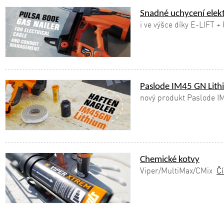
Snadné uchycení elek
i ve výšce díky E-LIFT 
Paslode IM45 GN Lith
nový produkt Paslode I
Chemické kotvy
Viper/MultiMax/CMix
Čí