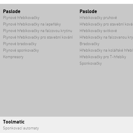
Paslode
Paslode
Plynové hřebíkovačky
Hřebíkovačky pruhové
Plynové hřebíkovačky na lepeňáky
Hřebíkovačky pro stavební ková
Plynové hřebíkovačky na falcovou krytinu
Hřebíkovačky svitkové
Plynové hřebíkovačky pro stavební kování
Hřebíkovačky na falcovanou kry
Plynové bradovačky
Bradovačky
Plynové sponkovačky
Hřebíkovačky na kolářské hřebí
Kompresory
Hřebíkovačky pro T-hřebíky
Sponkovačky
Toolmatic
Sponkovací automaty