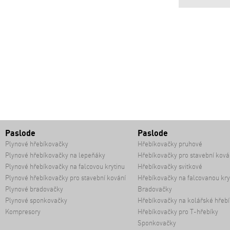
Paslode
Paslode
Plynové hřebíkovačky
Hřebíkovačky pruhové
Plynové hřebíkovačky na lepeňáky
Hřebíkovačky pro stavební ková
Plynové hřebíkovačky na falcovou krytinu
Hřebíkovačky svitkové
Plynové hřebíkovačky pro stavební kování
Hřebíkovačky na falcovanou kry
Plynové bradovačky
Bradovačky
Plynové sponkovačky
Hřebíkovačky na kolářské hřebí
Kompresory
Hřebíkovačky pro T-hřebíky
Sponkovačky