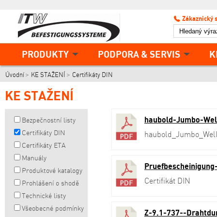
Zákaznický 
PRODUKTY
PODPORA & SERVIS
K
Úvodní
KE STAŽENÍ
Certifikáty DIN
KE STAŽENÍ
haubold-Jumbo-Well
Bezpečnostní listy
Certifikáty DIN
haubold_Jumbo_Well
Certifikáty ETA
Manuály
Pruefbescheinigung
Produktové katalogy
Certifikát DIN
Prohlášení o shodě
Technické listy
Všeobecné podmínky
Z-9.1-737--Drahtdu