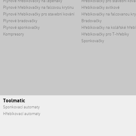
Plynové hřebíkovačky na lepeňáky
Hřebíkovačky pro stavební ková
Plynové hřebíkovačky na falcovou krytinu
Hřebíkovačky svitkové
Plynové hřebíkovačky pro stavební kování
Hřebíkovačky na falcovanou kry
Plynové bradovačky
Bradovačky
Plynové sponkovačky
Hřebíkovačky na kolářské hřebí
Kompresory
Hřebíkovačky pro T-hřebíky
Sponkovačky
Toolmatic
Sponkovací automaty
Hřebíkovací automaty