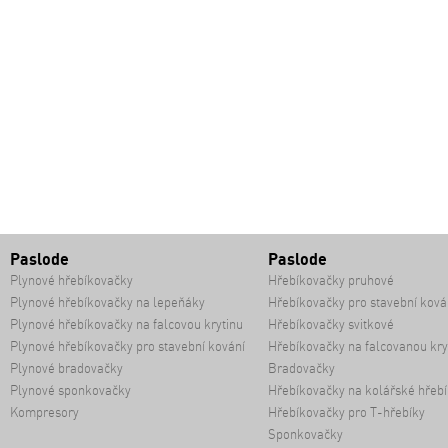
Paslode
Paslode
Plynové hřebíkovačky
Hřebíkovačky pruhové
Plynové hřebíkovačky na lepeňáky
Hřebíkovačky pro stavební ková
Plynové hřebíkovačky na falcovou krytinu
Hřebíkovačky svitkové
Plynové hřebíkovačky pro stavební kování
Hřebíkovačky na falcovanou kry
Plynové bradovačky
Bradovačky
Plynové sponkovačky
Hřebíkovačky na kolářské hřebí
Kompresory
Hřebíkovačky pro T-hřebíky
Sponkovačky